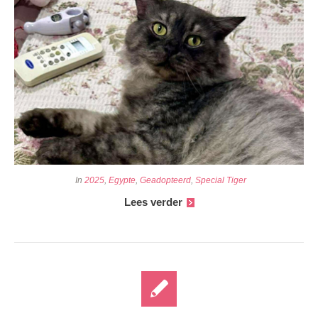
In
2025
,
Egypte
,
Geadopteerd
,
Special Tiger
Lees verder