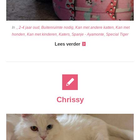
In
.
,
2-4 jaar oud
,
Buitenruimte nodig
,
Kan met andere katten
,
Kan met
honden
,
Kan met kinderen
,
Katers
,
Spanje - Ayamonte
,
Special Tiger
Lees verder
Chrissy