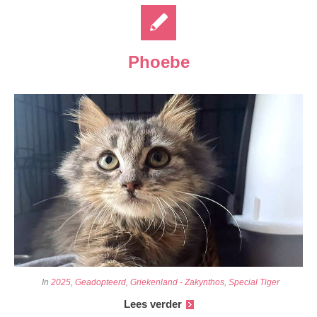
Phoebe
In
2025
,
Geadopteerd
,
Griekenland - Zakynthos
,
Special Tiger
Lees verder