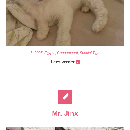
In
2025
,
Egypte
,
Geadopteerd
,
Special Tiger
Lees verder
Mr. Jinx