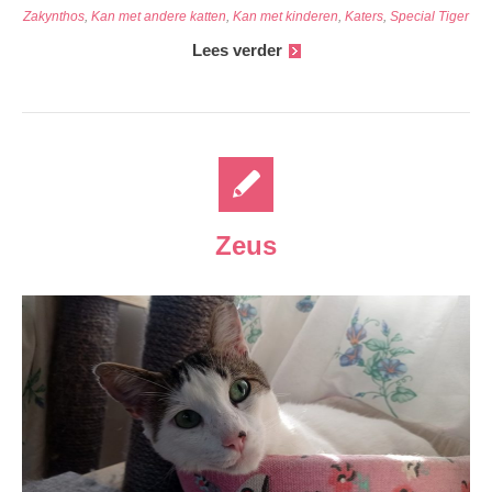
Zakynthos
,
Kan met andere katten
,
Kan met kinderen
,
Katers
,
Special Tiger
Lees verder
Zeus