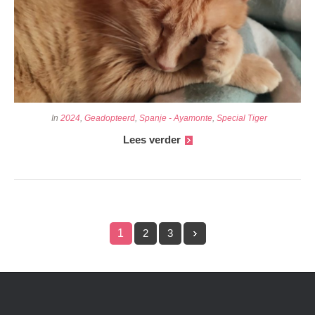
In
2024
,
Geadopteerd
,
Spanje - Ayamonte
,
Special Tiger
Lees verder
1
2
3