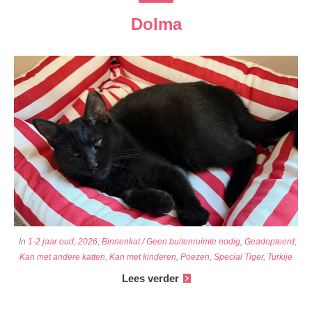
Dolma
In
1-2 jaar oud
,
2026
,
Binnenkat / Geen buitenruimte nodig
,
Geadopteerd
,
Kan met andere katten
,
Kan met kinderen
,
Poezen
,
Special Tiger
,
Turkije
Lees verder