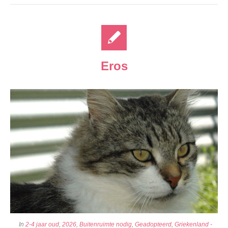
Eros
In
2-4 jaar oud
,
2026
,
Buitenruimte nodig
,
Geadopteerd
,
Griekenland -