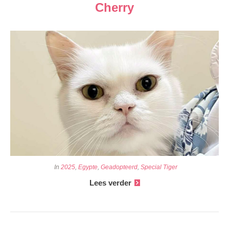
Cherry
In
2025
,
Egypte
,
Geadopteerd
,
Special Tiger
Lees verder