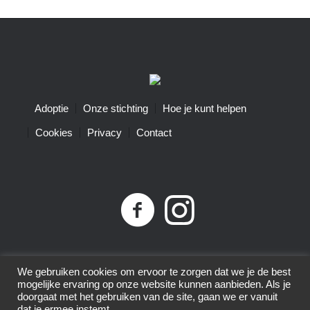
Adoptie
Onze stichting
Hoe je kunt helpen
Cookies
Privacy
Contact
Privacybeleid
| Little Tigers | KvK-nummer 68761074 |
We gebruiken cookies om ervoor te zorgen dat we je de best
ANBI-nummer 8575.80.152 | © 2015-2025 | All Rights
mogelijke ervaring op onze website kunnen aanbieden. Als je
doorgaat met het gebruiken van de site, gaan we er vanuit
Reserved
dat je ermee instemt.