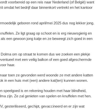
wordt voorbereid op een reis naar Nederland (of België) want
zit omdat het bedrijf daar binnenkort vertrekt en het kantoor
ermoedelijk geboren rond april/mei 2025 dus nog lekker jong.
nuffelen. Ze ligt graag op schoot en is erg nieuwsgierig en
s als een gewoon jong katje en ze beweegt zich goed in een
oor Dolma om op straat te komen dus we zoeken een plekje
 eventueel met een veilig balkon of een goed afgeschermde
voor haar.
 maar toen ze gevonden werd woonde ze met andere katten
ok in een huis met (een) andere kat(ten) kunnen wonen.
en speelgoed is en rekening houden met haar blindheid,
ma zijn. Ze zal genieten van spelen en knuffelen met hen.
V, gesteriliseerd, gechipt, gevaccineerd en er zijn wat