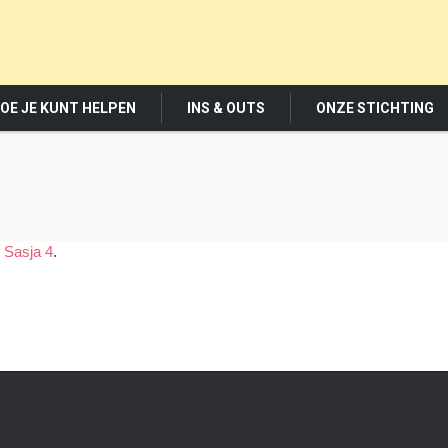
OE JE KUNT HELPEN
INS & OUTS
ONZE STICHTING
n
Sasja 4
.