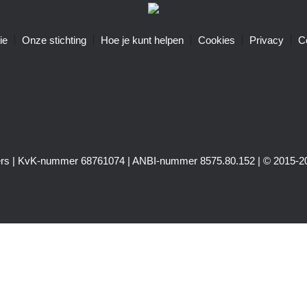
ie
Onze stichting
Hoe je kunt helpen
Cookies
Privacy
C
igers | KvK-nummer 68761074 | ANBI-nummer 8575.80.152 | © 2015-20