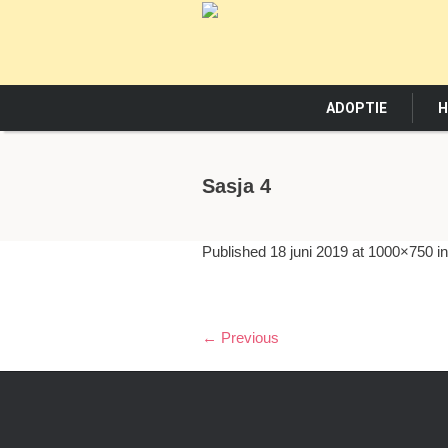
ADOPTIE
H
Sasja 4
Published
18 juni 2019
at 1000×750 i
← Previous