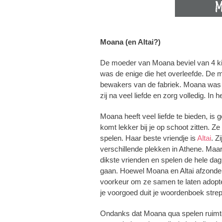
Moana (en Altai?)
De moeder van Moana beviel van 4 kit
was de enige die het overleefde. De 
bewakers van de fabriek. Moana was n
zij na veel liefde en zorg volledig. In
Moana heeft veel liefde te bieden, i
komt lekker bij je op schoot zitten. Z
spelen. Haar beste vriendje is
Altai
. Z
verschillende plekken in Athene. Maa
dikste vrienden en spelen de hele da
gaan. Hoewel Moana en Altai afzonder
voorkeur om ze samen te laten adopter
je voorgoed duit je woordenboek stre
Ondanks dat Moana qua spelen ruimte n