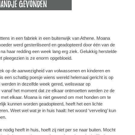
tens in een fabriek in een buitenwijk van Athene. Moana
moeder werd gesteriliseerd en geadopteerd door één van de
a haar redding een week lang erg ziek. Gelukkig herstelde
 het pleegezien is ze enorm opgebloeid.
s gek op de aanwezigheid van volwassenen en kinderen en
e is een schattig poesje wiens wereld helemaal gericht is op
ij werden in dezelfde week gered, weliswaar op
r vanaf het moment dat ze elkaar ontmoetten werden ze de
g met elkaar. Moana is niet gewend om met honden om te
lijk kunnen worden geadopteerd, heeft het een lichte
en. Weet wel wat je in huis haalt: het woord ‘verveling’ kun
pen.
odig heeft in huis, hoeft zij niet per se naar buiten. Mocht