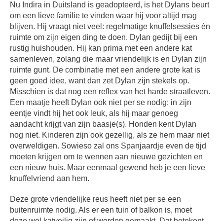
Nu Indira in Duitsland is geadopteerd, is het Dylans beurt
om een lieve familie te vinden waar hij voor altijd mag
blijven. Hij vraagt niet veel: regelmatige knuffelsessies én
ruimte om zijn eigen ding te doen. Dylan gedijt bij een
rustig huishouden. Hij kan prima met een andere kat
samenleven, zolang die maar vriendelijk is en Dylan zijn
ruimte gunt. De combinatie met een andere grote kat is
geen goed idee, want dan zet Dylan zijn stekels op.
Misschien is dat nog een reflex van het harde straatleven.
Een maatje heeft Dylan ook niet per se nodig: in zijn
eentje vindt hij het ook leuk, als hij maar genoeg
aandacht krijgt van zijn baasje(s). Honden kent Dylan
nog niet. Kinderen zijn ook gezellig, als ze hem maar niet
overweldigen. Sowieso zal ons Spanjaardje even de tijd
moeten krijgen om te wennen aan nieuwe gezichten en
een nieuw huis. Maar eenmaal gewend heb je een lieve
knuffelvriend aan hem.
Deze grote vriendelijke reus heeft niet per se een
buitenruimte nodig. Als er een tuin of balkon is, moet
deze wel katveilig zijn of worden gemaakt. Dat betekent