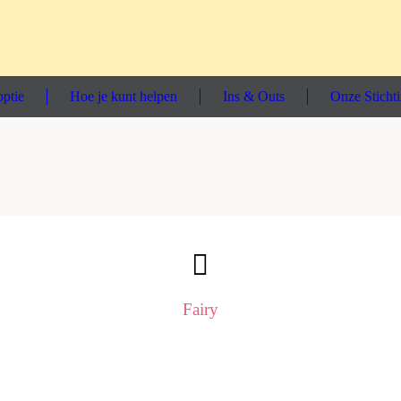
ptie
Hoe je kunt helpen
Ins & Outs
Onze Sticht
Fairy