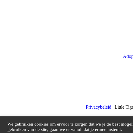
Adop
Privacybeleid
| Little T
We gebruiken cookies om ervoor te zorgen dat we je de best mogeli
gebruiken van de site, gaan we er vanuit dat je ermee instemt.