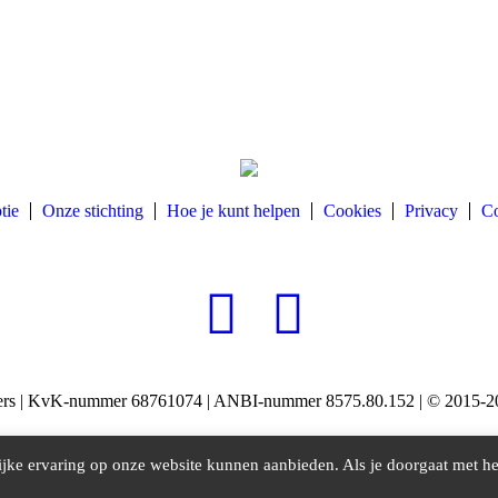
tie
Onze stichting
Hoe je kunt helpen
Cookies
Privacy
Co
igers | KvK-nummer 68761074 | ANBI-nummer 8575.80.152 | © 2015-20
jke ervaring op onze website kunnen aanbieden. Als je doorgaat met he