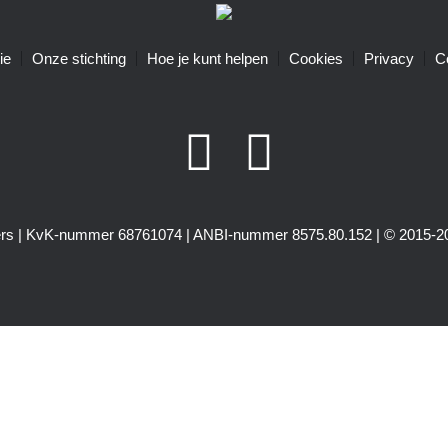
ie
Onze stichting
Hoe je kunt helpen
Cookies
Privacy
C
igers | KvK-nummer 68761074 | ANBI-nummer 8575.80.152 | © 2015-20