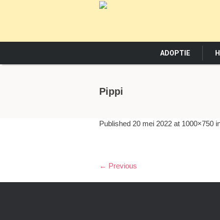
ADOPTIE
H
Pippi
Published
20 mei 2022
at 1000×750 i
← Previous