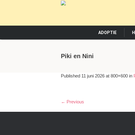
ADOPTIE
H
Piki en Nini
Published
11 juni 2026
at 800×600 in
← Previous