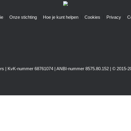
ie
Onze stichting
Hoe je kunt helpen
Cookies
Privacy
C
igers | KvK-nummer 68761074 | ANBI-nummer 8575.80.152 | © 2015-20