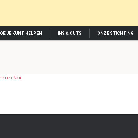
OE JE KUNT HELPEN
INS & OUTS
ONZE STICHTING
Piki en Nini
.