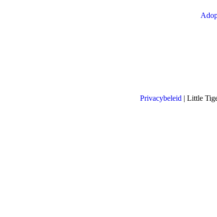
Adop
Privacybeleid
| Little T