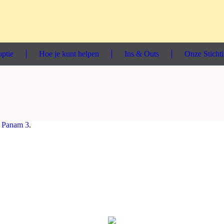
ptie
Hoe je kunt helpen
Ins & Outs
Onze Sticht
n
Panam 3
.