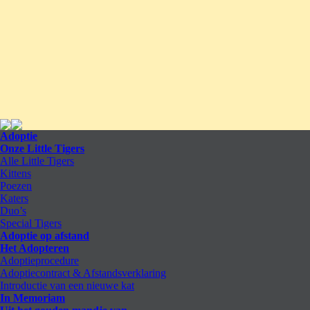
Adoptie
Onze Little Tigers
Alle Little Tigers
Kittens
Poezen
Katers
Duo’s
Special Tigers
Adoptie op afstand
Het Adopteren
Adoptieprocedure
Adoptiecontract & Afstandsverklaring
Introductie van een nieuwe kat
In Memoriam