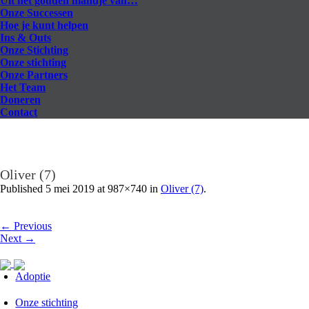
Uit het gouden mandje van…
Onze Successen
Hoe je kunt helpen
Ins & Outs
Onze Stichting
Onze stichting
Onze Partners
Het Team
Doneren
Contact
Oliver (7)
Published
5 mei 2019
at 987×740 in
Oliver (7)
.
← Previous
Next →
Adoptie
Onze stichting