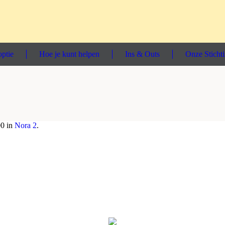
ptie
Hoe je kunt helpen
Ins & Outs
Onze Sticht
0 in
Nora 2
.