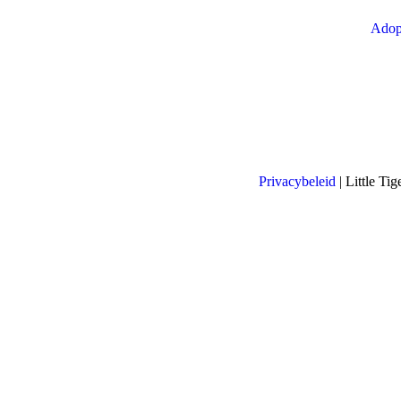
Adop
Privacybeleid
| Little T