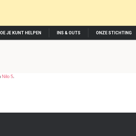
OE JE KUNT HELPEN
INS & OUTS
ONZE STICHTING
n
Nilo 5
.