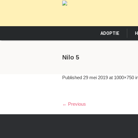
ADOPTIE
H
Nilo 5
Published
29 mei 2019
at 1000×750 i
← Previous