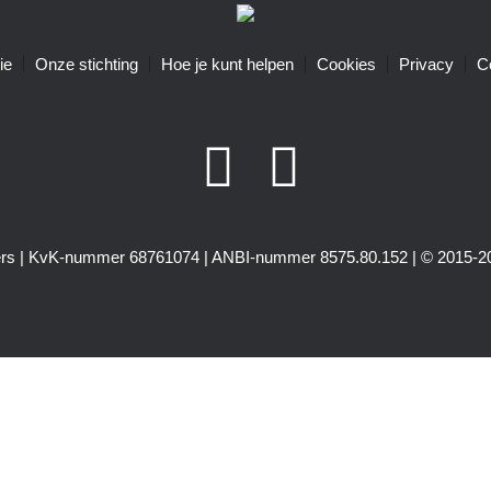
ie
Onze stichting
Hoe je kunt helpen
Cookies
Privacy
C
igers | KvK-nummer 68761074 | ANBI-nummer 8575.80.152 | © 2015-20