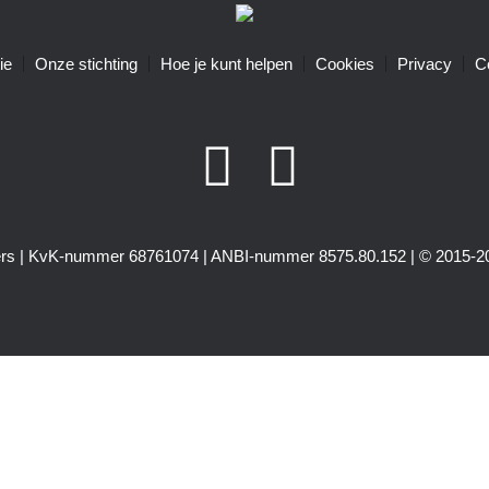
ie
Onze stichting
Hoe je kunt helpen
Cookies
Privacy
C
igers | KvK-nummer 68761074 | ANBI-nummer 8575.80.152 | © 2015-20