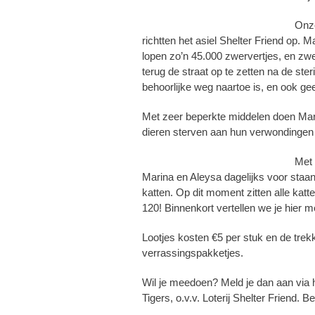
Onze
richtten het asiel Shelter Friend op. M
lopen zo’n 45.000 zwervertjes, en zwe
terug de straat op te zetten na de ste
behoorlijke weg naartoe is, en ook g
Met zeer beperkte middelen doen Mar
dieren sterven aan hun verwondingen
Met 
Marina en Aleysa dagelijks voor staa
katten. Op dit moment zitten alle katt
120! Binnenkort vertellen we je hier 
Lootjes kosten €5 per stuk en de tre
verrassingspakketjes.
Wil je meedoen? Meld je dan aan via 
Tigers, o.v.v. Loterij Shelter Friend. 