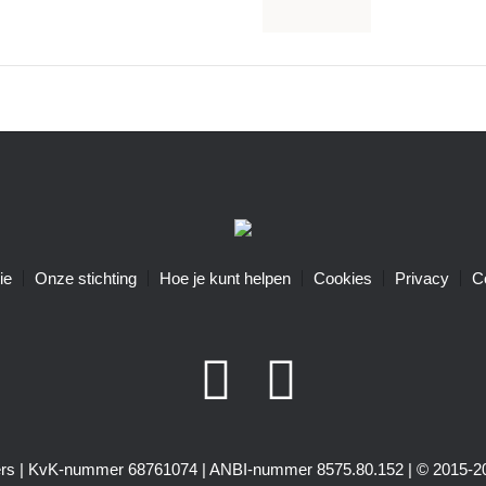
ie
Onze stichting
Hoe je kunt helpen
Cookies
Privacy
C
igers | KvK-nummer 68761074 | ANBI-nummer 8575.80.152 | © 2015-20