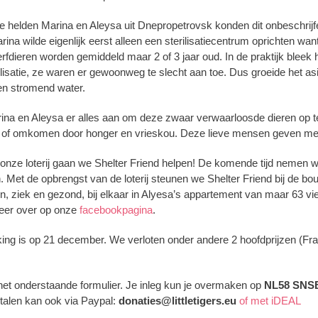
 helden Marina en Aleysa uit Dnepropetrovsk konden dit onbeschrijfel
arina wilde eigenlijk eerst alleen een sterilisatiecentrum oprichten wa
rfdieren worden gemiddeld maar 2 of 3 jaar oud. In de praktijk bleek 
rilisatie, ze waren er gewoonweg te slecht aan toe. Dus groeide het as
een stromend water.
ina en Aleysa er alles aan om deze zwaar verwaarloosde dieren op 
 of omkomen door honger en vrieskou. Deze lieve mensen geven mee
onze loterij gaan we Shelter Friend helpen! De komende tijd nemen we
n. Met de opbrengst van de loterij steunen we Shelter Friend bij de
en, ziek en gezond, bij elkaar in Alyesa’s appartement van maar 63 vi
meer over op onze
facebookpagina
.
kking is op 21 december. We verloten onder andere 2 hoofdprijzen (F
het onderstaande formulier.
Je inleg kun je overmaken op
NL58 SNSB
Betalen kan ook via Paypal:
donaties@littletigers.eu
of met iDEAL