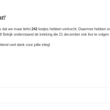
t!
s dat we maar liefst
242
lootjes hebben verkocht. Daarmee hebben 
iend! Bekijk onderstaand de trekking die 21 december ook live te volg
tend veel dank voor jullie inleg!