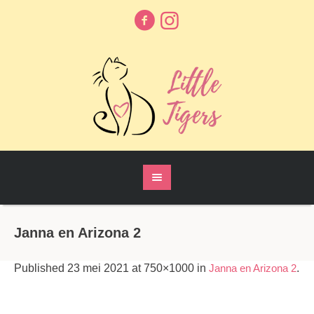
Janna en Arizona 2
Published
23 mei 2021
at 750×1000 in
Janna en Arizona 2
.