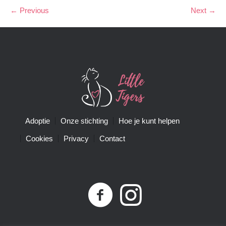
← Previous
Next →
Adoptie
Onze stichting
Hoe je kunt helpen
Cookies
Privacy
Contact