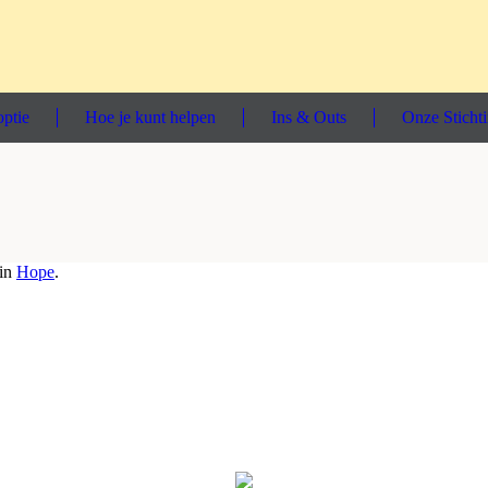
ptie
Hoe je kunt helpen
Ins & Outs
Onze Sticht
 in
Hope
.