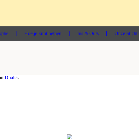
ptie
Hoe je kunt helpen
Ins & Outs
Onze Sticht
 in
Dhalia
.