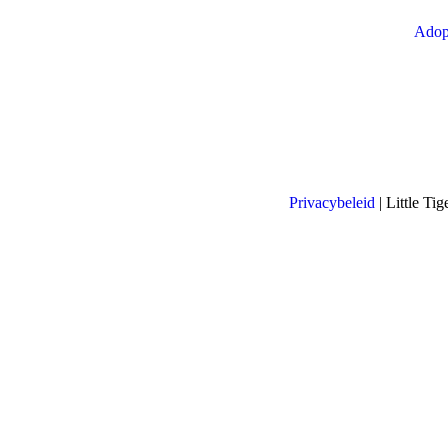
Adop
Privacybeleid
| Little T