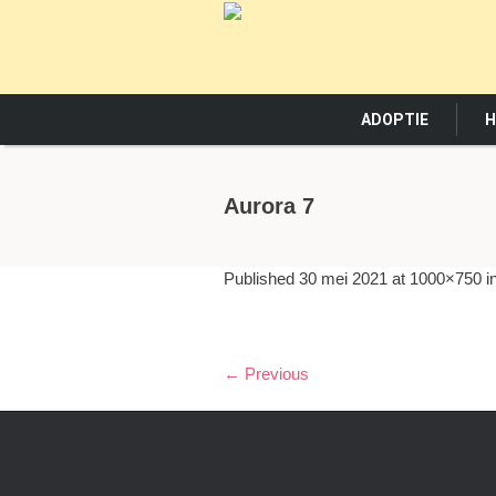
ADOPTIE
H
Aurora 7
Published
30 mei 2021
at 1000×750 i
← Previous