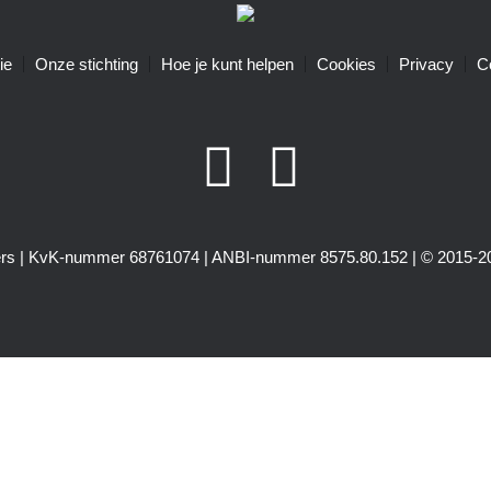
ie
Onze stichting
Hoe je kunt helpen
Cookies
Privacy
C
igers | KvK-nummer 68761074 | ANBI-nummer 8575.80.152 | © 2015-20