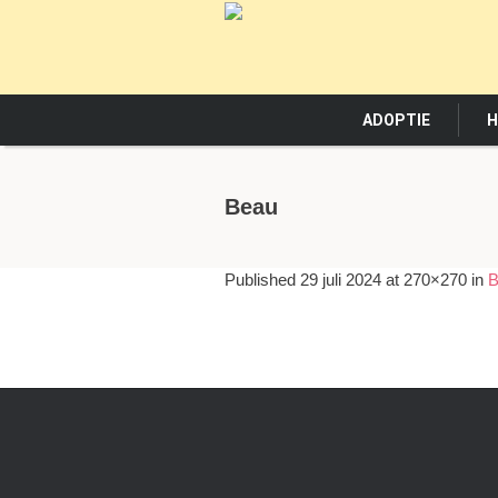
ADOPTIE
H
Beau
Published
29 juli 2024
at 270×270 in
B