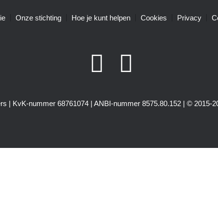
ie
Onze stichting
Hoe je kunt helpen
Cookies
Privacy
C
igers | KvK-nummer 68761074 | ANBI-nummer 8575.80.152 | © 2015-20