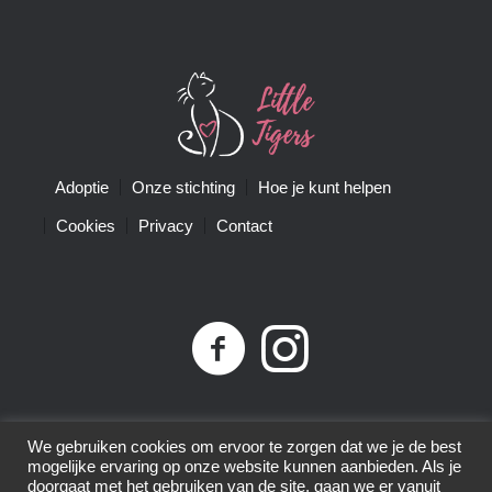
Adoptie
Onze stichting
Hoe je kunt helpen
Cookies
Privacy
Contact
Privacybeleid
| Little Tigers | KvK-nummer 68761074 |
We gebruiken cookies om ervoor te zorgen dat we je de best
ANBI-nummer 8575.80.152 | © 2015-2025 | All Rights
mogelijke ervaring op onze website kunnen aanbieden. Als je
Reserved
doorgaat met het gebruiken van de site, gaan we er vanuit