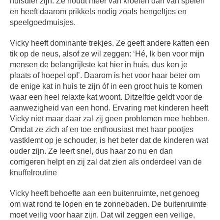
huisdier zijn. Ze houdt meer van kroelen dan van spelen
en heeft daarom prikkels nodig zoals hengeltjes en
speelgoedmuisjes.
Vicky heeft dominante trekjes. Ze geeft andere katten een
tik op de neus, alsof ze wil zeggen: ‘Hé, Ik ben voor mijn
mensen de belangrijkste kat hier in huis, dus ken je
plaats of hoepel op!’. Daarom is het voor haar beter om
de enige kat in huis te zijn óf in een groot huis te komen
waar een heel relaxte kat woont. Ditzelfde geldt voor de
aanwezigheid van een hond. Ervaring met kinderen heeft
Vicky niet maar daar zal zij geen problemen mee hebben.
Omdat ze zich af en toe enthousiast met haar pootjes
vastklemt op je schouder, is het beter dat de kinderen wat
ouder zijn. Ze leert snel, dus haar zo nu en dan
corrigeren helpt en zij zal dat zien als onderdeel van de
knuffelroutine
Vicky heeft behoefte aan een buitenruimte, net genoeg
om wat rond te lopen en te zonnebaden. De buitenruimte
moet veilig voor haar zijn. Dat wil zeggen een veilige,