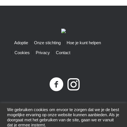
Adoptie
Onze stichting
Hoe je kunt helpen
Cookies
Privacy
Contact
Privacybeleid
| Little Tigers | KvK-nummer 68761074 |
We gebruiken cookies om ervoor te zorgen dat we je de best
ANBI-nummer 8575.80.152 | © 2015-2025 | All Rights
mogelijke ervaring op onze website kunnen aanbieden. Als je
doorgaat met het gebruiken van de site, gaan we er vanuit
Reserved
dat je ermee instemt.