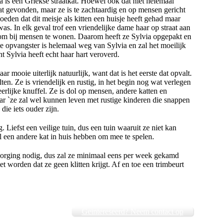
a is een Griekse straatkat. Hoewel ook dat niet helemaal
aat gevonden, maar ze is te zachtaardig en op mensen gericht
oeden dat dit meisje als kitten een huisje heeft gehad maar
f was. In elk geval trof een vriendelijke dame haar op straat aan
 om bij mensen te wonen. Daarom heeft ze Sylvia opgepakt en
opvangster is helemaal weg van Sylvia en zal het moeilijk
t Sylvia heeft echt haar hart veroverd.
 mooie uiterlijk natuurlijk, want dat is het eerste dat opvalt.
elten. Ze is vriendelijk en rustig, in het begin nog wat verlegen
eerlijke knuffel. Ze is dol op mensen, andere katten en
ar `ze zal wel kunnen leven met rustige kinderen die snappen
die iets ouder zijn.
 Liefst een veilige tuin, dus een tuin waaruit ze niet kan
een andere kat in huis hebben om mee te spelen.
rzorging nodig, dus zal ze minimaal eens per week gekamd
 worden dat ze geen klitten krijgt. Af en toe een trimbeurt
Geintereseerd? Neem contact op