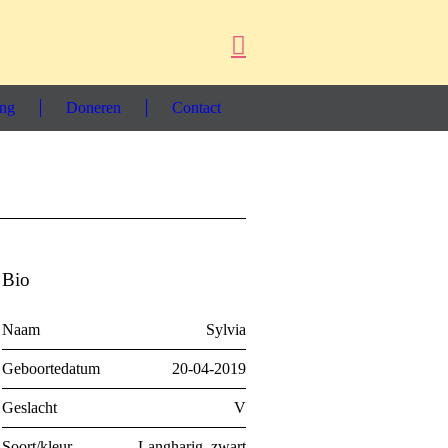
ing
Doneren
Contact
Bio
Naam
Sylvia
Geboortedatum
20-04-2019
Geslacht
V
Soort/kleur
Langharig, zwart