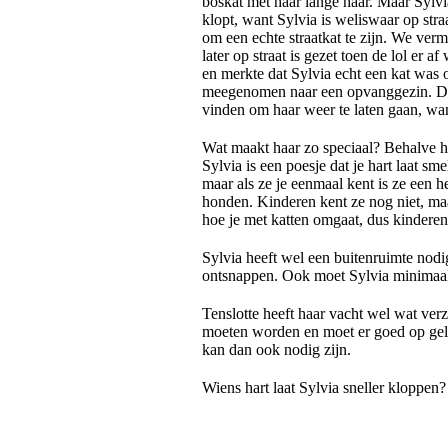
boskat met haar lange haar. Maar Sylvi
klopt, want Sylvia is weliswaar op str
om een echte straatkat te zijn. We verm
later op straat is gezet toen de lol er a
en merkte dat Sylvia echt een kat was
meegenomen naar een opvanggezin. De 
vinden om haar weer te laten gaan, wan
Wat maakt haar zo speciaal? Behalve haar
Sylvia is een poesje dat je hart laat sm
maar als ze je eenmaal kent is ze een h
honden. Kinderen kent ze nog niet, ma
hoe je met katten omgaat, dus kinderen 
Sylvia heeft wel een buitenruimte nodig.
ontsnappen. Ook moet Sylvia minimaal 
Tenslotte heeft haar vacht wel wat ve
moeten worden en moet er goed op gelet
kan dan ook nodig zijn.
Wiens hart laat Sylvia sneller kloppen?