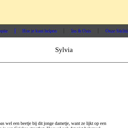
ptie
Hoe je kunt helpen
Ins & Outs
Onze Sticht
Sylvia
as wel een beetje bij dit jonge dametje, want ze lijkt op een