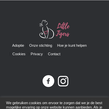
Adoptie
Onze stichting
Hoe je kunt helpen
Cookies
Privacy
Contact
Privacybeleid
| Little Tigers | KvK-nummer 68761074 |
We gebruiken cookies om ervoor te zorgen dat we je de best
ANBI-nummer 8575.80.152 | © 2015-2025 | All Rights
mogelijke ervaring op onze website kunnen aanbieden. Als je