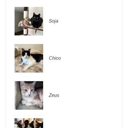
Soja
Chico
Zeus