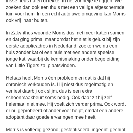
frisse neus halen of lekker in het zonnetje te liggen. We
zoeken dan ook een thuis met een veilige afgeschermde
tuin voor hem. In een echt autoluwe omgeving kan Morris
ook vrij
naar buiten.
In Zakynthos woonde Morris dus met meer katten samen
en dat ging prima, maar omdat het niet is gelukt bij zijn
eerste adoptieadres in Nederland, zoeken we nu een
huis zonder kat of een huis met een andere speelse
jonge kat, waarbij de kennismaking onder begeleiding
van Little Tigers zal plaatsvinden.
Helaas heeft Morris één probleem en dat is dat hij
chronisch verkouden is. Hij niest dus regelmatig en
verliest daarbij ook slijm, dus is een extra
schoonmaakbeurt soms nodig. Ook daar zit hij zelf
helemaal niet mee. Hij voelt zich verder prima. Ook wordt
er nu geprobeerd of ander voer helpt, omdat een andere
adoptant daar goede ervaringen mee heeft.
Morris is volledig gezond; gesteriliseerd, ingeënt, gechipt,