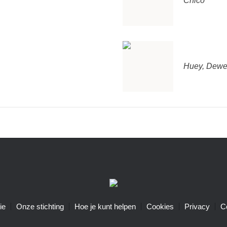
Chico
Huey, Dewe
ie
Onze stichting
Hoe je kunt helpen
Cookies
Privacy
C