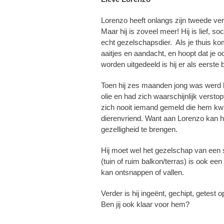
Lorenzo heeft onlangs zijn tweede ver
Maar hij is zoveel meer! Hij is lief, s
echt gezelschapsdier. Als je thuis kom
aaitjes en aandacht, en hoopt dat je 
worden uitgedeeld is hij er als eerste b
Toen hij zes maanden jong was werd h
olie en had zich waarschijnlijk verstop
zich nooit iemand gemeld die hem kwi
dierenvriend. Want aan Lorenzo kan he
gezelligheid te brengen.
Hij moet wel het gezelschap van een 
(tuin of ruim balkon/terras) is ook een
kan ontsnappen of vallen.
Verder is hij ingeënt, gechipt, getest o
Ben jij ook klaar voor hem?