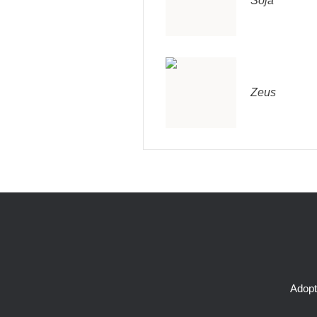
Soja
Zeus
Adopt