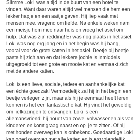
Slimme Loki was altijd in de buurt van een hotel te
vinden. Want daar waren altijd wel mensen die hem een
lekker hapje en een aaitje gaven. Hij liep vaak met
mensen mee, vragend om liefde. Na enkele weken nam
een meisje hem mee naar huis en vroeg het asiel om
hulp. Dat was zijn redding! Er was nog plaats in het asiel.
Loki was nog erg jong en in het begin was hij bang,
vooral voor de grote katten in het asiel. Beetje bij beetje
paste hij zich aan en dat lekkere jochie is inmiddels
uitgegroeid tot een grote en mooie kat en vermaakt zich
met de andere katten.
Loki is een lieve, sociale, tedere en aanhankelijke kat;
een échte goedzak! Vermoedelijk zal hij in het begin een
beetje verlegen zijn, maar als hij je eenmaal heeft leren
kennen is het een fantastische kat. Hij vindt het geweldig
om liefkozingen te ontvangen. Loki is een
allemansvriend; hij houdt van zowel volwassenen als van
kinderen en komt graag naast en op je te zitten. Of hij
met honden overweg kan is onbekend. Goedaardige Loki
kan goed overweg met alle katten en is erg vriendelijk