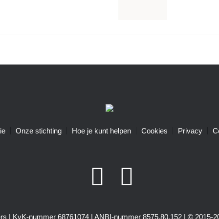
ie
Onze stichting
Hoe je kunt helpen
Cookies
Privacy
C
igers | KvK-nummer 68761074 | ANBI-nummer 8575.80.152 | © 2015-20