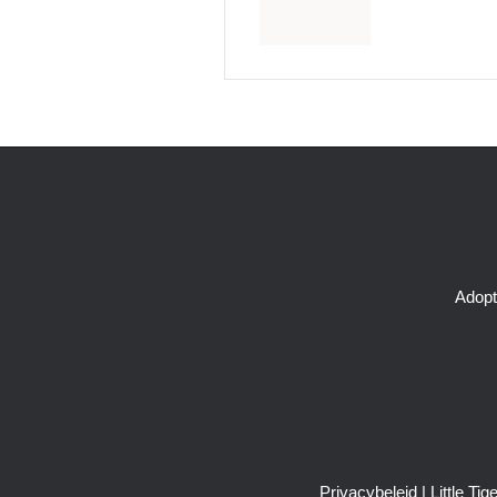
Adopt
Privacybeleid
| Little T