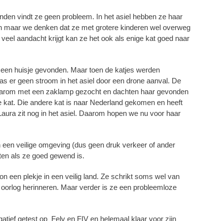
nden vindt ze geen probleem. In het asiel hebben ze haar
en maar we denken dat ze met grotere kinderen wel overweg
 veel aandacht krijgt kan ze het ook als enige kat goed naar
 een huisje gevonden. Maar toen de katjes werden
as er geen stroom in het asiel door een drone aanval. De
aarom met een zaklamp gezocht en dachten haar gevonden
kat. Die andere kat is naar Nederland gekomen en heeft
Laura zit nog in het asiel. Daarom hopen we nu voor haar
n een veilige omgeving (dus geen druk verkeer of ander
ten als ze goed gewend is.
on een plekje in een veilig land. Ze schrikt soms wel van
 oorlog herinneren. Maar verder is ze een probleemloze
gatief getest op Felv en FIV en helemaal klaar voor zijn