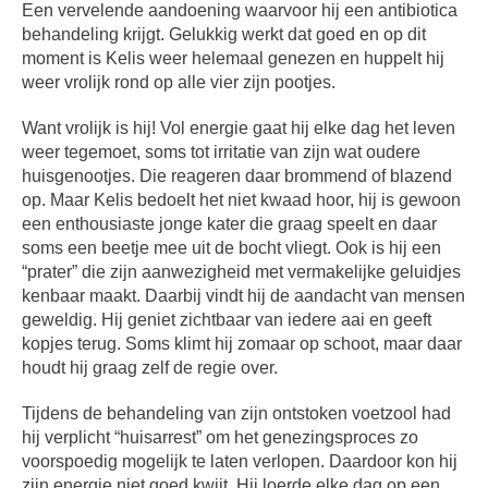
Een vervelende aandoening waarvoor hij een antibiotica
behandeling krijgt. Gelukkig werkt dat goed en op dit
moment is Kelis weer helemaal genezen en huppelt hij
weer vrolijk rond op alle vier zijn pootjes.
Want vrolijk is hij! Vol energie gaat hij elke dag het leven
weer tegemoet, soms tot irritatie van zijn wat oudere
huisgenootjes. Die reageren daar brommend of blazend
op. Maar Kelis bedoelt het niet kwaad hoor, hij is gewoon
een enthousiaste jonge kater die graag speelt en daar
soms een beetje mee uit de bocht vliegt. Ook is hij een
“prater” die zijn aanwezigheid met vermakelijke geluidjes
kenbaar maakt. Daarbij vindt hij de aandacht van mensen
geweldig. Hij geniet zichtbaar van iedere aai en geeft
kopjes terug. Soms klimt hij zomaar op schoot, maar daar
houdt hij graag zelf de regie over.
Tijdens de behandeling van zijn ontstoken voetzool had
hij verplicht “huisarrest” om het genezingsproces zo
voorspoedig mogelijk te laten verlopen. Daardoor kon hij
zijn energie niet goed kwijt. Hij loerde elke dag op een