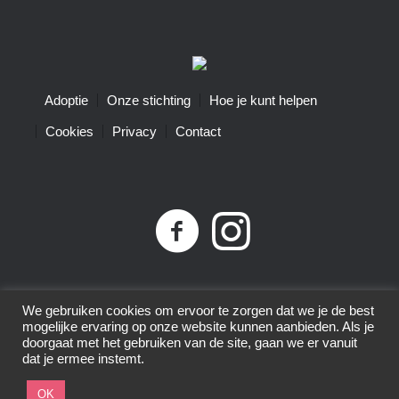
Adoptie
Onze stichting
Hoe je kunt helpen
Cookies
Privacy
Contact
Privacybeleid
| Little Tigers | KvK-nummer 68761074 |
We gebruiken cookies om ervoor te zorgen dat we je de best
ANBI-nummer 8575.80.152 | © 2015-2025 | All Rights
mogelijke ervaring op onze website kunnen aanbieden. Als je
doorgaat met het gebruiken van de site, gaan we er vanuit
Reserved
dat je ermee instemt.
OK