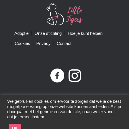
Adoptie
Onze stichting
Hoe je kunt helpen
Cookies
Privacy
Contact
Privacybeleid
| Little Tigers | KvK-nummer 68761074 |
We gebruiken cookies om ervoor te zorgen dat we je de best
ANBI-nummer 8575.80.152 | © 2015-2025 | All Rights
mogelijke ervaring op onze website kunnen aanbieden. Als je
Reserved
doorgaat met het gebruiken van de site, gaan we er vanuit
dat je ermee instemt.
OK