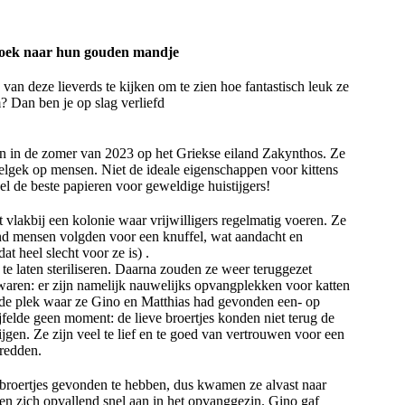
 zoek naar hun gouden mandje
 van deze lieverds te kijken om te zien hoe fantastisch leuk ze
? Dan ben je op slag verliefd
ren in de zomer van 2023 op het Griekse eiland Zakynthos. Ze
apelgek op mensen. Niet de ideale eigenschappen voor kittens
el de beste papieren voor geweldige huistijgers!
 vlakbij een kolonie waar vrijwilligers regelmatig voeren. Ze
nd mensen volgden voor een knuffel, wat aandacht en
t heel slecht voor ze is) .
e laten steriliseren. Daarna zouden ze weer teruggezet
aren: er zijn namelijk nauwelijks opvangplekken voor katten
j de plek waar ze Gino en Matthias had gevonden een- op
jfelde geen moment: de lieve broertjes konden niet terug de
ijgen. Ze zijn veel te lief en te goed van vertrouwen voor een
 redden.
 broertjes gevonden te hebben, dus kwamen ze alvast naar
ten zich opvallend snel aan in het opvanggezin. Gino gaf