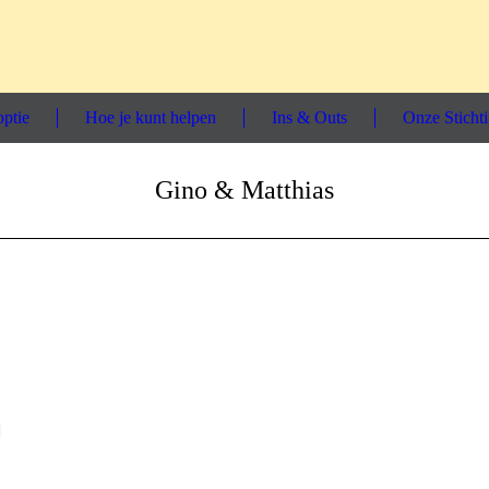
ptie
Hoe je kunt helpen
Ins & Outs
Onze Sticht
Gino & Matthias