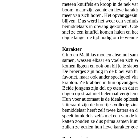
meteen knuffels en kroop in de nek van
boom, maar zijn zachte en lieve karakt
meer van zich horen. Het opvanggezin w
blijven. Dus werd het weer een verhuiz
bemiddelaars in opvang gekomen. Ook 
snel ze een knuffel komen halen en heer
dagje langer de tijd nodig om te wenne
Karakter
Gino en Matthias moeten absoluut samen
samen, wassen elkaar en voelen zich vei
komen liggen en ook om bij je te slapen
De broertjes zijn nog in de bloei van h
favoriet, maar ook ander speelgoed vi
krabton. Ze krabben in hun opvanggezi
Beide jongens zijn dol op eten en dat 
dagen op straat niet helemaal vergeten e
Hun voer automaat is de ideale oplossi
Uiteraard zijn de broertjes volledig z
bemiddelaar heeft zelf twee katers en 
speelt inmiddels zelfs met een van de 
katten zouden ze dus prima samen kunn
zullen ze gezien hun lieve karakter g