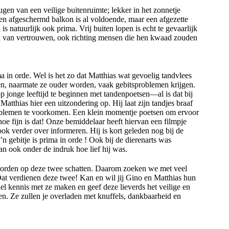
gen van een veilige buitenruimte; lekker in het zonnetje
en afgeschermd balkon is al voldoende, maar een afgezette
s natuurlijk ook prima. Vrij buiten lopen is echt te gevaarlijk
oed van vertrouwen, ook richting mensen die hen kwaad zouden
a in orde. Wel is het zo dat Matthias wat gevoelig tandvlees
ten, naarmate ze ouder worden, vaak gebitsproblemen krijgen.
 jonge leeftijd te beginnen met tandenpoetsen—al is dat bij
Matthias hier een uitzondering op. Hij laat zijn tandjes braaf
oblemen te voorkomen. Een klein momentje poetsen om ervoor
hoe fijn is dat! Onze bemiddelaar heeft hiervan een filmpje
ok verder over informeren. Hij is kort geleden nog bij de
n gebitje is prima in orde ! Ook bij de dierenarts was
an ook onder de indruk hoe lief hij was.
 worden op deze twee schatten. Daarom zoeken we met veel
 Dat verdienen deze twee! Kan en wil jij Gino en Matthias hun
kennis met ze maken en geef deze lieverds het veilige en
nen. Ze zullen je overladen met knuffels, dankbaarheid en