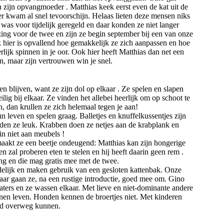
 zijn opvangmoeder . Matthias keek eerst even de kat uit de
er kwam al snel tevoorschijn. Helaas lieten deze mensen niks
as voor tijdelijk geregeld en daar konden ze niet langer
ing voor de twee en zijn ze begin september bij een van onze
hier is opvallend hoe gemakkelijk ze zich aanpassen en hoe
lijk spinnen in je oor. Ook hier heeft Matthias dan net een
n, maar zijn vertrouwen win je snel.
 blijven, want ze zijn dol op elkaar . Ze spelen en slapen
lig bij elkaar. Ze vinden het allebei heerlijk om op schoot te
, dan krullen ze zich helemaal tegen je aan!
un leven en spelen graag. Balletjes en knuffelkussentjes zijn
nden ze leuk. Krabben doen ze netjes aan de krabplank en
n niet aan meubels !
maakt ze een beetje ondeugend: Matthias kan zijn hongerige
n zal proberen eten te stelen en hij heeft daarin geen rem .
ng en die mag gratis mee met de twee.
indelijk en maken gebruik van een gesloten kattenbak. Onze
daar gaan ze, na een rustige introductie, goed mee om. Gino
katers en ze wassen elkaar. Met lieve en niet-dominante andere
en leven. Honden kennen de broertjes niet. Met kinderen
oed overweg kunnen.