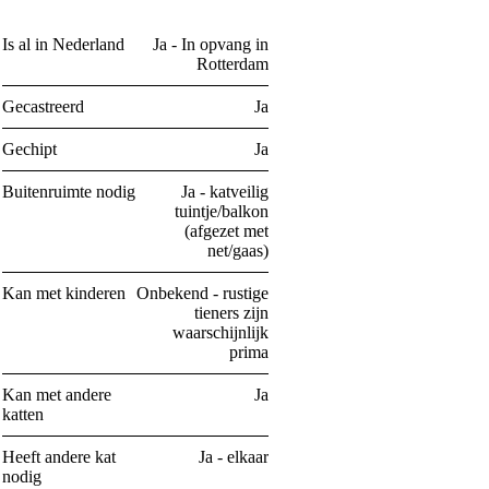
Is al in Nederland
Ja - In opvang in
Rotterdam
Gecastreerd
Ja
Gechipt
Ja
Buitenruimte nodig
Ja - katveilig
tuintje/balkon
(afgezet met
net/gaas)
Kan met kinderen
Onbekend - rustige
tieners zijn
waarschijnlijk
prima
Kan met andere
Ja
katten
Heeft andere kat
Ja - elkaar
nodig