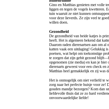
Buitenruimte
Gino en Matthias genieten met volle teu
liggen en tegen de vogels kwetteren. E
tuin waaruit ze niet kunnen ontsnappen i
voor deze lieverds. Ze zijn veel te g
willen doen.
Gezondheid
De gezondheid van beide katjes is prim
heeft. Het is algemeen bekend dat kat
Daarom raden dierenartsen aan om al op
katten vaak een uitdaging! Gelukkig is 
poetsen, wat helpt om toekomstige pr
te zorgen dat zijn gebit gezond blijft—
opgenomen (zie media) en kan je hier o
dierenarts geweest voor een check en z’
Matthias heel gemakkelijk en zij was d
Het is onmogelijk om niet verliefd te
zorg naar het perfecte huisje voor ze!
gouden mandje bezorgen? Kom dan snel 
liefdevolle thuis dat ze zo hard verdie
onvoorwaardelijke liefde!