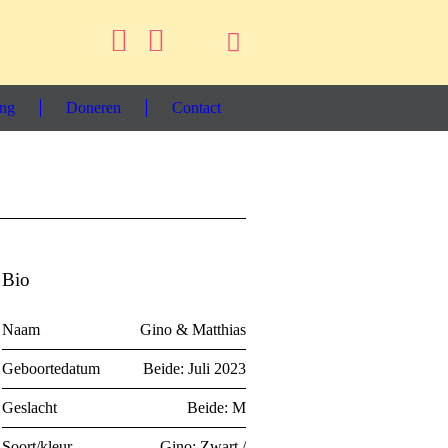
ing
Doneren
Contact
Bio
Naam
Gino & Matthias
Geboortedatum
Beide: Juli 2023
Geslacht
Beide: M
Soort/kleur
Gino: Zwart /