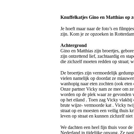
Knuffelkatjes Gino en Matthias op
Je hoeft maar naar de foto’s en filmpjes
zijn. Kom je ze opzoeken in Rotterdam
Achtergrond
Gino en Matthias zijn broertjes, gebo
zijn ontzettend lief, zachtaardig en st
die zichzelf moeten redden op straat; w
De broertjes zijn vermoedelijk gedumpt
vielen namelijk op doordat ze miauwe
wanhopig naar eten zochten (ook eten da
Onze partner Vicky nam ze mee om ze t
worden op de plek waar ze gevonden w
op het eiland . Toen zag Vicky vlakbi
brute wijze- vermoorde kat . Vicky twi
straat op en moesten een veilig thuis kr
leven op straat en kunnen zichzelf niet
We dachten een heel fijn thuis voor de
Nederland in tijdelijke opvang. Ze pas