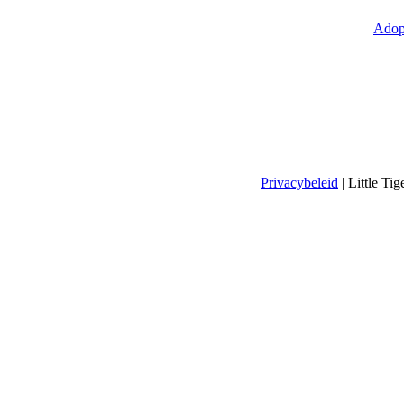
Adop
Privacybeleid
| Little T