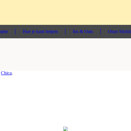
ptie
Hoe je kunt helpen
Ins & Outs
Onze Sticht
n
Chica
.