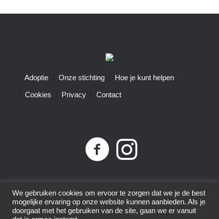
Adoptie
Onze stichting
Hoe je kunt helpen
Cookies
Privacy
Contact
Privacybeleid
| Little Tigers | KvK-nummer 68761074 |
We gebruiken cookies om ervoor te zorgen dat we je de best
ANBI-nummer 8575.80.152 | © 2015-2025 | All Rights
mogelijke ervaring op onze website kunnen aanbieden. Als je
doorgaat met het gebruiken van de site, gaan we er vanuit
Reserved