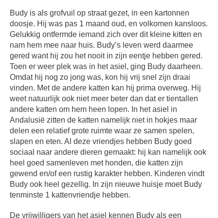
Budy is als grofvuil op straat gezet, in een kartonnen
doosje. Hij was pas 1 maand oud, en volkomen kansloos.
Gelukkig ontfermde iemand zich over dit kleine kitten en
nam hem mee naar huis. Budy’s leven werd daarmee
gered want hij zou het nooit in zijn eentje hebben gered.
Toen er weer plek was in het asiel, ging Budy daarheen.
Omdat hij nog zo jong was, kon hij vrij snel zijn draai
vinden. Met de andere katten kan hij prima overweg. Hij
weet natuurlijk ook niet meer beter dan dat er tientallen
andere katten om hem heen lopen. In het asiel in
Andalusië zitten de katten namelijk niet in hokjes maar
delen een relatief grote ruimte waar ze samen spelen,
slapen en eten. Al deze vriendjes hebben Budy goed
sociaal naar andere dieren gemaakt: hij kan namelijk ook
heel goed samenleven met honden, die katten zijn
gewend en/of een rustig karakter hebben. Kinderen vindt
Budy ook heel gezellig. In zijn nieuwe huisje moet Budy
tenminste 1 kattenvriendje hebben.
De vrijwilligers van het asiel kennen Budy als een