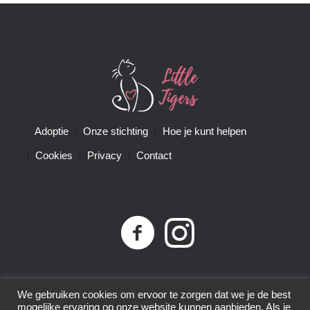
Adoptie
Onze stichting
Hoe je kunt helpen
Cookies
Privacy
Contact
Privacybeleid
| Little Tigers | KvK-nummer 68761074 |
We gebruiken cookies om ervoor te zorgen dat we je de best
ANBI-nummer 8575.80.152 | © 2015-2025 | All Rights
mogelijke ervaring op onze website kunnen aanbieden. Als je