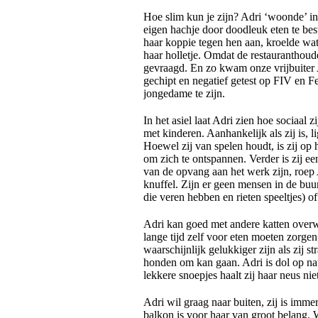
Hoe slim kun je zijn? Adri ‘woonde’ in 
eigen hachje door doodleuk eten te best
haar koppie tegen hen aan, kroelde wat
haar holletje. Omdat de restauranthoud
gevraagd. En zo kwam onze vrijbuiter Ad
gechipt en negatief getest op FIV en F
jongedame te zijn.
In het asiel laat Adri zien hoe sociaal
met kinderen. Aanhankelijk als zij is, li
Hoewel zij van spelen houdt, is zij op 
om zich te ontspannen. Verder is zij ee
van de opvang aan het werk zijn, roep
knuffel. Zijn er geen mensen in de buu
die veren hebben en rieten speeltjes) o
Adri kan goed met andere katten overwe
lange tijd zelf voor eten moeten zorgen
waarschijnlijk gelukkiger zijn als zij st
honden om kan gaan. Adri is dol op nat
lekkere snoepjes haalt zij haar neus nie
Adri wil graag naar buiten, zij is imm
balkon is voor haar van groot belang. W