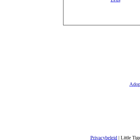
Adop
Privacybeleid
| Little T