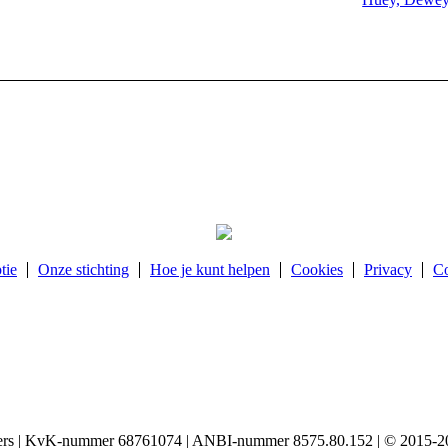
tie
Onze stichting
Hoe je kunt helpen
Cookies
Privacy
Co
igers | KvK-nummer 68761074 | ANBI-nummer 8575.80.152 | © 2015-20