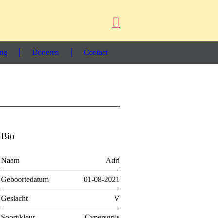
ing
Doneren
Contact
Bio
Naam
Adri
Geboortedatum
01-08-2021
Geslacht
V
Soort/kleur
Cypersgrijs