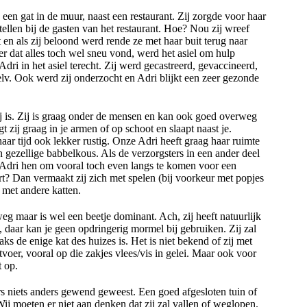
een gat in de muur, naast een restaurant. Zij zorgde voor haar
ellen bij de gasten van het restaurant. Hoe? Nou zij wreef
 en als zij beloond werd rende ze met haar buit terug naar
er dat alles toch wel sneu vond, werd het asiel om hulp
ri in het asiel terecht. Zij werd gecastreerd, gevaccineerd,
elv. Ook werd zij onderzocht en Adri blijkt een zeer gezonde
 zij is. Zij is graag onder de mensen en kan ook goed overweg
gt zij graag in je armen of op schoot en slaapt naast je.
haar tijd ook lekker rustig. Onze Adri heeft graag haar ruimte
n gezellige babbelkous. Als de verzorgsters in een ander deel
 Adri hen om vooral toch even langs te komen voor een
rt? Dan vermaakt zij zich met spelen (bij voorkeur met popjes
f met andere katten.
g maar is wel een beetje dominant. Ach, zij heeft natuurlijk
, daar kan je geen opdringerig mormel bij gebruiken. Zij zal
raks de enige kat des huizes is. Het is niet bekend of zij met
voer, vooral op die zakjes vlees/vis in gelei. Maar ook voor
t op.
ers niets anders gewend geweest. Een goed afgesloten tuin of
ij moeten er niet aan denken dat zij zal vallen of weglopen.