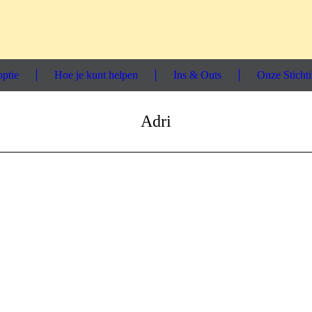
ptie
Hoe je kunt helpen
Ins & Outs
Onze Sticht
Adri