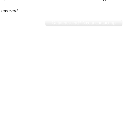
e mensen!
Geintereseerd? Neem contact op