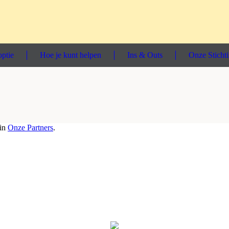
ptie
Hoe je kunt helpen
Ins & Outs
Onze Sticht
 in
Onze Partners
.