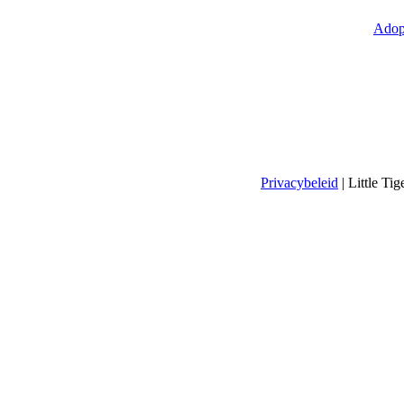
Adop
Privacybeleid
| Little T