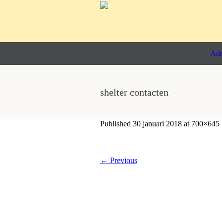
Ado
shelter contacten
Published
30 januari 2018
at 700×645
← Previous