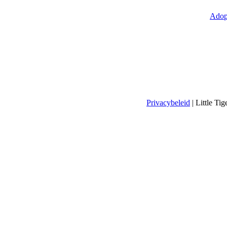
Adop
Privacybeleid
| Little T