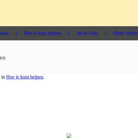
ptie
Hoe je kunt helpen
Ins & Outs
Onze Sticht
sen
 in
Hoe je kunt helpen
.